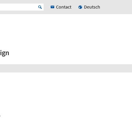
Contact
Deutsch
ign
5